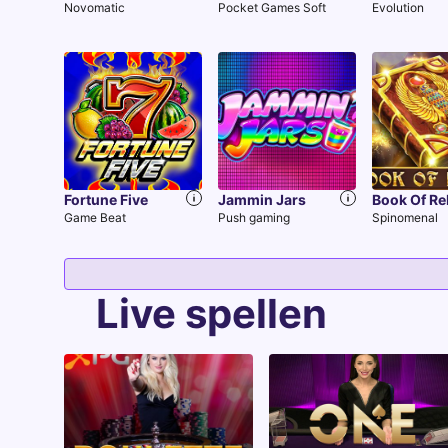
Novomatic
Pocket Games Soft
Evolution
Fortune Five
Jammin Jars
Book Of Re
Game Beat
Push gaming
Spinomenal
Live spellen