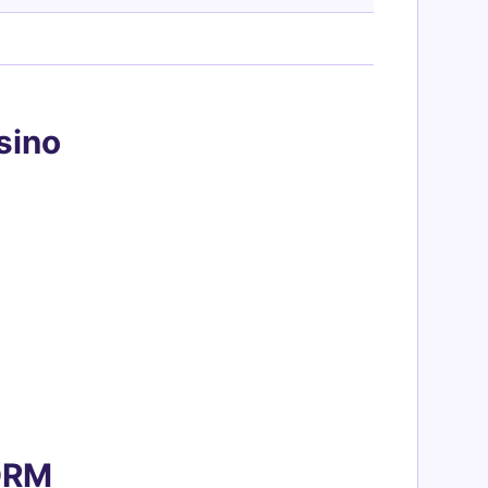
sino
ORM