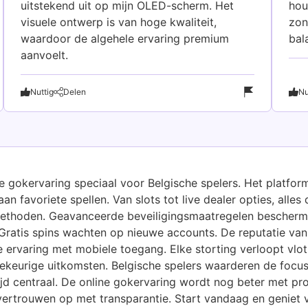
uitstekend uit op mijn OLED-scherm. Het
hou
visuele ontwerp is van hoge kwaliteit,
zon
waardoor de algehele ervaring premium
bal
aanvoelt.
Nuttig
Delen
Nu
gokervaring speciaal voor Belgische spelers. Het platform 
an favoriete spellen. Van slots tot live dealer opties, alles
methoden. Geavanceerde beveiligingsmaatregelen beschermen
. Gratis spins wachten op nieuwe accounts. De reputatie van
 ervaring met mobiele toegang. Elke storting verloopt vlot
llekeurige uitkomsten. Belgische spelers waarderen de focu
tijd centraal. De online gokervaring wordt nog beter met pr
ertrouwen op met transparantie. Start vandaag en geniet v