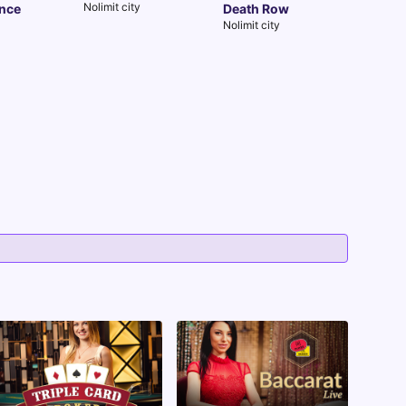
Nolimit city
nce
Death Row
Nolimit city