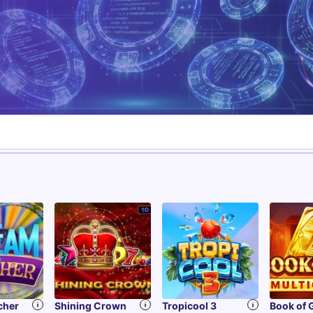
cher
Shining Crown
Tropicool 3
Book of 