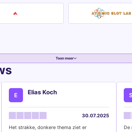
Toon meer
ws
Elias Koch
E
30.07.2025
Het strakke, donkere thema ziet er
De 