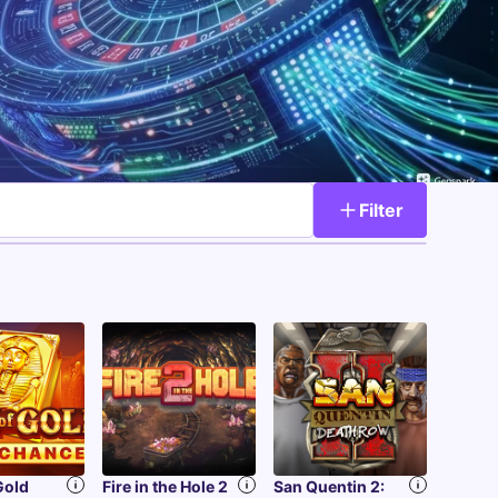
Filter
Gold
Fire in the Hole 2
San Quentin 2: