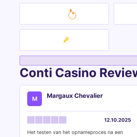
Conti Casino Revie
Margaux Chevalier
M
12.10.2025
Het testen van het opnameproces na een